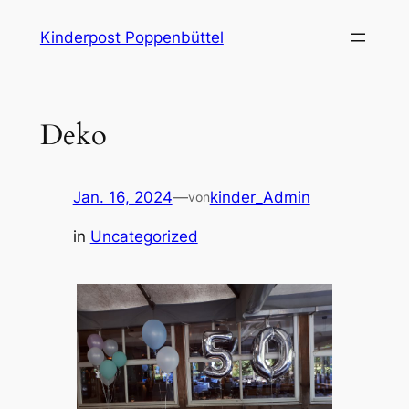
Zum
Kinderpost Poppenbüttel
Inhalt
springen
Deko
Jan. 16, 2024
—
kinder_Admin
von
in
Uncategorized