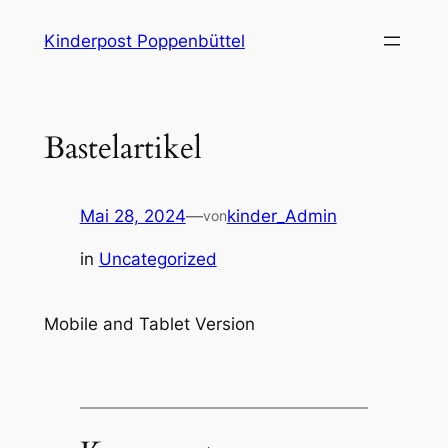
Zum
Kinderpost Poppenbüttel
Inhalt
springen
Bastelartikel
Mai 28, 2024
—
kinder_Admin
von
in
Uncategorized
Mobile and Tablet Version